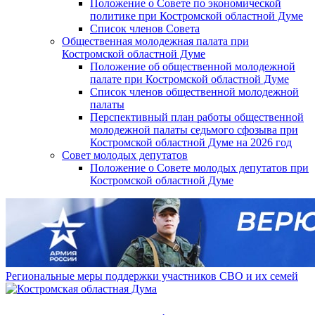
Положение о Совете по экономической
политике при Костромской областной Думе
Список членов Совета
Общественная молодежная палата при
Костромской областной Думе
Положение об общественной молодежной
палате при Костромской областной Думе
Список членов общественной молодежной
палаты
Перспективный план работы общественной
молодежной палаты седьмого сфозыва при
Костромской областной Думе на 2026 год
Совет молодых депутатов
Положение о Совете молодых депутатов при
Костромской областной Думе
Региональные меры поддержки участников СВО и их семей