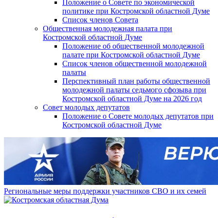
Положение о Совете по экономической
политике при Костромской областной Думе
Список членов Совета
Общественная молодежная палата при
Костромской областной Думе
Положение об общественной молодежной
палате при Костромской областной Думе
Список членов общественной молодежной
палаты
Перспективный план работы общественной
молодежной палаты седьмого сфозыва при
Костромской областной Думе на 2026 год
Совет молодых депутатов
Положение о Совете молодых депутатов при
Костромской областной Думе
Региональные меры поддержки участников СВО и их семей