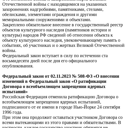
Отечественной войны с находящимися на указанных
захоронениях надгробиями, памятниками, стелами,
обелисками, элементами ограждения и другими
мемориальными сооружениями и объектами.
Закреплено обязательное внесение в государственный реестр
объектов культурного наследия (памятников истории и
культуры) народов РФ сведений об отнесении объекта к
объекту культурного наследия, увековечивающему память о
событиях, об участниках и о жертвах Великой Отечественной
войны.
Федеральный закон вступает в силу по истечении ста
восьмидесяти дней после дня его официального
опубликования.
Федеральный
закон
от 02.11.2023 № 508-ФЗ «О внесении
изменений в Федеральный закон «О ратификации
Договора о всеобъемлющем запрещении ядерных
испытаний»
Российская Федерация отменила ратификацию Договора о
всеобъемлющем запрещении ядерных испытаний,
подписанного от ее имени в городе Нью-Йорке 24 сентября
1996 года.
При этом она продолжит оставаться участником Договора со
всеми вытекающими из этого правами и обязательствами. В
частности, каждое государство-участник обязуется не