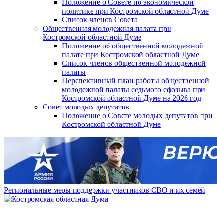
Положение о Совете по экономической
политике при Костромской областной Думе
Список членов Совета
Общественная молодежная палата при
Костромской областной Думе
Положение об общественной молодежной
палате при Костромской областной Думе
Список членов общественной молодежной
палаты
Перспективный план работы общественной
молодежной палаты седьмого сфозыва при
Костромской областной Думе на 2026 год
Совет молодых депутатов
Положение о Совете молодых депутатов при
Костромской областной Думе
Региональные меры поддержки участников СВО и их семей