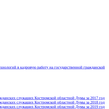
хнологий в кадровую работу на государственной гражданской
ражданских служащих Костромской областной Думы за 2017 год
ражданских служащих Костромской областной Думы за 2018 год
ражданских служащих Костромской областной Думы за 2019 год