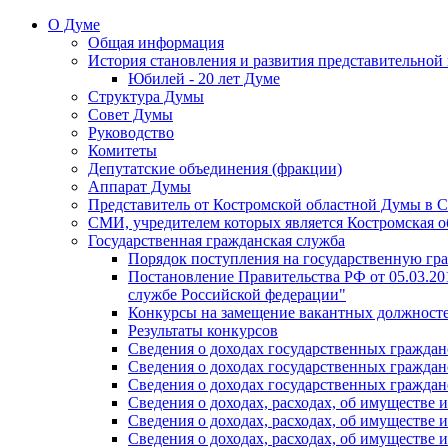
О Думе
Общая информация
История становления и развития представительной
Юбилей - 20 лет Думе
Структура Думы
Совет Думы
Руководство
Комитеты
Депутатские объединения (фракции)
Аппарат Думы
Представитель от Костромской областной Думы в 
СМИ, учредителем которых является Костромская о
Государственная гражданская служба
Порядок поступления на государственную гр
Постановление Правительства РФ от 05.03.2
службе Российской федерации"
Конкурсы на замещение вакантных должносте
Результаты конкурсов
Сведения о доходах государственных гражда
Сведения о доходах государственных гражда
Сведения о доходах государственных гражда
Сведения о доходах, расходах, об имуществе
Сведения о доходах, расходах, об имуществе
Сведения о доходах, расходах, об имуществе