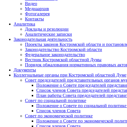
Видео
Медиаархив
Фотогалерея
Контакты
Аналитика
Доклады и резолюции
Аналитические записки
Законодательная деятельность
Проекты законов Костромской области и постанов
Законодательство Костромской области
Федеральное законодательство
Вестник Костромской областной Думы
Порядок обжалования нормативных правовых акто
Документы
Коллегиальные органы при Костромской областной Думе
Совет председателей представительных органов м
Положение о Совете председателей представ
Список членов Совета председателей предст
План работы Совета председателей представ
Совет по социальной политике
Положение о Совете по социальной политике
Список членов Совета
Совет по экономической политике
Положение о Совете по экономической полит
Список членов Совета