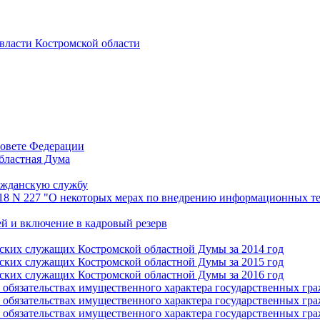
 власти Костромской области
Совете Федерации
бластная Дума
ажданскую службу
018 N 227 "О некоторых мерах по внедрению информационных те
й и включение в кадровый резерв
нских служащих Костромской областной Думы за 2014 год
нских служащих Костромской областной Думы за 2015 год
нских служащих Костромской областной Думы за 2016 год
 и обязательствах имущественного характера государственных г
 и обязательствах имущественного характера государственных г
 и обязательствах имущественного характера государственных г