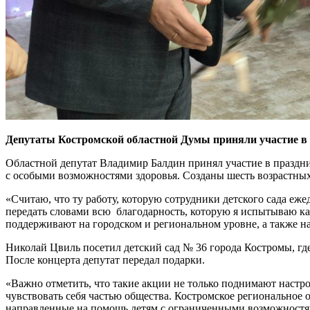
Депутаты Костромской областной Думы приняли участие в
Областной депутат Владимир Балдин принял участие в праздни
с особыми возможностями здоровья. Созданы шесть возрастны
«Считаю, что ту работу, которую сотрудники детского сада еже
передать словами всю благодарность, которую я испытываю ка
поддерживают на городском и региональном уровне, а также н
Николай Цвиль посетил детский сад № 36 города Костромы, г
После концерта депутат передал подарки.
«Важно отметить, что такие акции не только поднимают настр
чувствовать себя частью общества. Костромское регионал
направленные на помощь детям с ограниченными возможностям