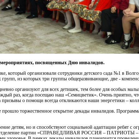
 мероприятиях, посвященных Дню инвалидов.
ке, который организовали сотрудники детского сада №1 в Волг
х групп, из которых три группы общеразвивающие, две - компе
дневно организуют для всех детишек, тем более для особых малы
ждый раз, когда посещаю наш «Семицветик». Очень приятно, чт
а призывы о помощи всегда откликаются наши энергетики – колл
де прошло торжественное открытие декады инвалидов. Программ
оение детям, но и способствуют социальной адаптации ребят с 
ьное отделение партии «СПРАВЕДЛИВАЯ РОССИЯ – ПАТРИОТЫ –
и здоровья. В рамках декады инвалидов планируется проведен