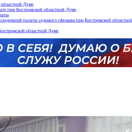
 областной Думе
ате при Костромской областной Думе
латы
лодежной палаты седьмого сфозыва при Костромской областной
Костромской областной Думе