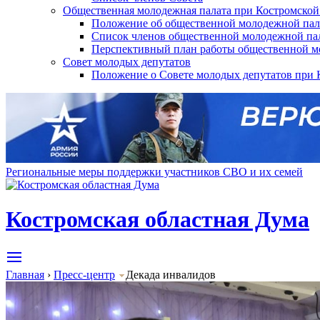
Общественная молодежная палата при Костромской
Положение об общественной молодежной пал
Список членов общественной молодежной па
Перспективный план работы общественной мо
Совет молодых депутатов
Положение о Совете молодых депутатов при 
Региональные меры поддержки участников СВО и их семей
Костромская областная Дума
Главная
›
Пресс-центр
Декада инвалидов