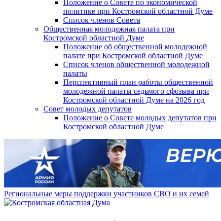
Положение о Совете по экономической
политике при Костромской областной Думе
Список членов Совета
Общественная молодежная палата при
Костромской областной Думе
Положение об общественной молодежной
палате при Костромской областной Думе
Список членов общественной молодежной
палаты
Перспективный план работы общественной
молодежной палаты седьмого сфозыва при
Костромской областной Думе на 2026 год
Совет молодых депутатов
Положение о Совете молодых депутатов при
Костромской областной Думе
Региональные меры поддержки участников СВО и их семей