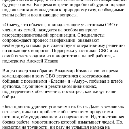
будущего дома. Во время встречи подробно обсудили порядок
подключения домовладения к природному газу, необходимые
этапы работ и возникающие вопросы.
«Отмечу, что объекты, принадлежащие участникам СВО и
членам их семей, находятся на особом контроле
газораспределительной организации. Специалисты
сопровождают процесс газификации, оказывают
необходимую помощь и содействуют оперативному решению
возникающих вопросов. Поддержка участников СВО и их
семей остается одним из приоритетов в нашей работе», -
подчеркнул Алексей Исаков.
Вице-спикер заксобрания Владимир Комиссаров во время
командировки в зону СВО встретился с костромскими
бойцами с позывными «Блесна» и «Амур», побывал в штабе
артполка, гаубичном и реактивном дивизионах,
подразделениях обеспечения, посмотрел, как живут наши
бойцы.
«Был приятно удивлен условиями их быта. Даже в землянках
есть свет, никаких проблем с обеспечением продуктами
питания, обмундированием и снаряжением. Идет постоянная
боевая работа, монотонность которой изматывает людей. Но,
несмотря на трудности, ни разу не услышал намека на