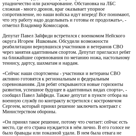
упадничество или разочарование. Обстановка на ЛБС
сложная - много дронов, враг оказывает упорное
сопротивление, но наши войска идут вперед! Все понимают,
что эту работу надо доделывать и готовы ее продолжать», -
отметил Владимир Комиссаров.
Депутат Павел Зайфиди встретился с военкомом Нейского
округа Игорем Ишковым. Обсудили возможности
реабилитации вернувшихся участников и ветеранов СВО
через занятия адаптивным спортом. Депутат пригласил ребят
на ближайшие соревнования по метанию ножа, настольному
теннису, дартсу, шахматам и нардам.
«Сейчас наши спортсмены - участники и ветераны СВО
активно готовятся к региональным и федеральным
соревнованиям. Для ребят открываются новые горизонты
развития, успешное будущее в адаптивных видах спорта», -
сообщил Павел Зайфиди. Также депутат в пункте отбора на
военную службу по контракту встретился с костромичом
Сергеем, который принял решение заключить контракт с
Министерством обороны.
«Он принял такое решение, потому что считает: сейчас есть
место, где его страна нуждается в нём лично. В его голосе не
было бравады или показной удали. В нем была отвага не