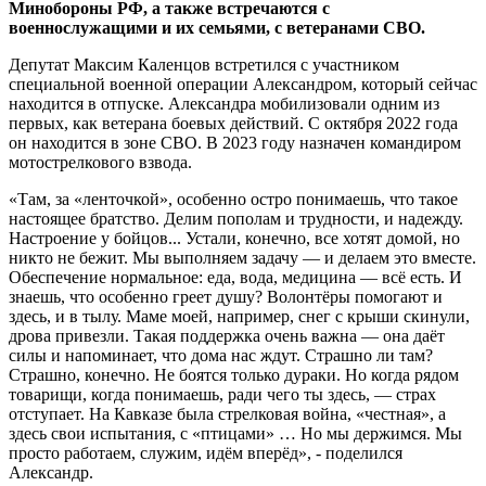
Минобороны РФ, а также встречаются с
военнослужащими и их семьями, с ветеранами СВО.
Депутат Максим Каленцов встретился с участником
специальной военной операции Александром, который сейчас
находится в отпуске. Александра мобилизовали одним из
первых, как ветерана боевых действий. С октября 2022 года
он находится в зоне СВО. В 2023 году назначен командиром
мотострелкового взвода.
«Там, за «ленточкой», особенно остро понимаешь, что такое
настоящее братство. Делим пополам и трудности, и надежду.
Настроение у бойцов... Устали, конечно, все хотят домой, но
никто не бежит. Мы выполняем задачу — и делаем это вместе.
Обеспечение нормальное: еда, вода, медицина — всё есть. И
знаешь, что особенно греет душу? Волонтёры помогают и
здесь, и в тылу. Маме моей, например, снег с крыши скинули,
дрова привезли. Такая поддержка очень важна — она даёт
силы и напоминает, что дома нас ждут. Страшно ли там?
Страшно, конечно. Не боятся только дураки. Но когда рядом
товарищи, когда понимаешь, ради чего ты здесь, — страх
отступает. На Кавказе была стрелковая война, «честная», а
здесь свои испытания, с «птицами» … Но мы держимся. Мы
просто работаем, служим, идём вперёд», - поделился
Александр.