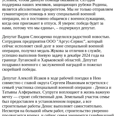
поддержка наших земляков, защищающих рубежи Родины,
является абсолютным приоритетом. Мы не только отправляем
гуманитарную помощь в зону специальной военной
операции, но и постоянно общаемся с военнослужащими,
когда они приезжают в отпуск. Я уверен: победа будет за
нами, потому что мы едины», – подчеркнул депутат.
Депутат Вадим Слюсаренко поделился радостной новостью.
Сотрудник предприятия ООО "Аргус-Сервис", который
сейчас исполняет свой долг в зоне специальной военной
операции, получил медаль Жукова за отличия в службе,
успешно выполнив боевую задачу в декабре 2024 года на
границе Луганской и Харьковской областей. Депутат
поздравил военного с заслуженной наградой и пожелал
скорейшей победы.
Депутат Алексей Исаков в ходе рабочей поездки в Нею
совместно с главой округа Сергеем Ивановым встретился с
семьей участника специальной военной операции - Дениса и
Татьяны Алферьевых. Супруги воплощают в жизнь важную
мечту — строят собственный дом. Земельный участок семье
был предоставлен в установленном порядке, а все
строительные работы Денис выполняет самостоятельно.
Несмотря на большой объем работ, строительство уверенно
продвигается вперед, и сейчас семья занимается газификацией