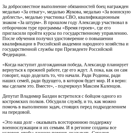
За добросовестное выполнение обязанностей боец награжден
медалью «За отвагу», медалью Жукова, медалью «За воинскую
доблесть», медалью участника СВО, квалификационным
знаком «За штурм». В прошлом году Александр участвовал в
отборочном туре программы «Время героев», где его
пригласили пройти курсы по государственному управлению.
После обучения получил удостоверение о повышении
квалификации в Российской академии народного хозяйства и
государственной службы при Президенте Российской
Федерации.
«Когда наступит долгожданная победа, Александр планирует
вернуться к прежней работе, где его ждут. А пока, как он сам
говорит, надо доделать то, что начали. Ради Родины, ради
наших семей, ради будущего, в котором будет мир. И я верю:
мы сделаем это. Вместе», - подчеркнул Максим Каленцов.
Депутат Владимир Балдин встретился с бойцом одного из
костромских полков. Обсудили службу, и то, как можно
помочь в выполнении задач, стоящих перед подразделением
на передовой.
«Это наш долг - оказывать всестороннюю поддержку
военнослужащим и их семьям. И в регионе созданы все
условия, чтобы данную помощь оказывать. Сегодня