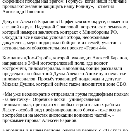
скорейшей победы над врагом. Горжусь, когда наши галичане
проявляют желание защищать нашу Родину», - отметил
Александр Плюснин.
Депутат Алексей Баранов в Парфеньевском округе, совместно
с главой округа Надеждой Соколовой, встретился с земляком,
который намерен заключить контракт с Минобороны РФ.
Обсудили все нюансы: условия отбора, необходимые
документы, меры поддержки бойцов и их семей, участие в
региональном образовательном проекте «Герои 44».
Компания «Дом-Строй», которой руководит Алексей Баранов,
направила в 348-й мотострелковый полк, где воюют
костромичи, пиломатериалы. Напомним, бойцы рассказали
председателю областной Думы Алексею Анохину о нехватке
пиломатериалов. Просьбу товарищей поддержал и депутат
Михаил Душин, который сейчас также находится в зоне СВО.
«Мы уже неоднократно отправляли грузы подшефным полкам
«за ленточку». Обрезные доски - универсальный
пиломатериал, пригодится в любых строительных работах.
Лафет - особый вид профилированного бруса - тоже всегда
востребован на местах дислокации воинских частей», -
прокомментировал Алексей Баранов.
Напомним, в нашем регионе, одном из первых, с 2022 года по