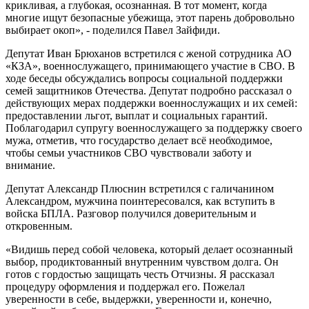
крикливая, а глубокая, осознанная. В тот момент, когда
многие ищут безопасные убежища, этот парень добровольно
выбирает окоп», - поделился Павел Зайфиди.
Депутат Иван Брюханов встретился с женой сотрудника АО
«КЗА», военнослужащего, принимающего участие в СВО. В
ходе беседы обсуждались вопросы социальной поддержки
семей защитников Отечества. Депутат подробно рассказал о
действующих мерах поддержки военнослужащих и их семей:
предоставлении льгот, выплат и социальных гарантий.
Поблагодарил супругу военнослужащего за поддержку своего
мужа, отметив, что государство делает всё необходимое,
чтобы семьи участников СВО чувствовали заботу и
внимание.
Депутат Александр Плюснин встретился с галичанином
Александром, мужчина поинтересовался, как вступить в
войска БПЛА. Разговор получился доверительным и
откровенным.
«Видишь перед собой человека, который делает осознанный
выбор, продиктованный внутренним чувством долга. Он
готов с гордостью защищать честь Отчизны. Я рассказал
процедуру оформления и поддержал его. Пожелал
уверенности в себе, выдержки, уверенности и, конечно,