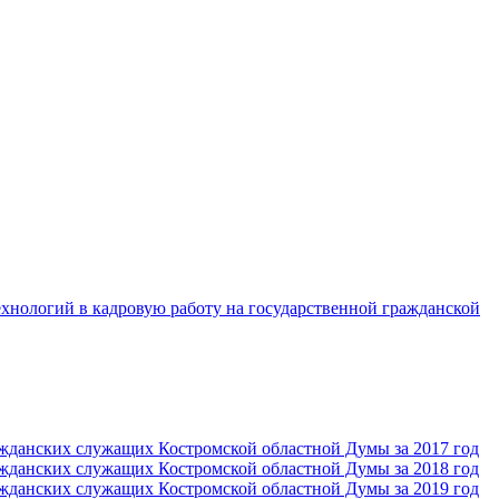
хнологий в кадровую работу на государственной гражданской
ражданских служащих Костромской областной Думы за 2017 год
ражданских служащих Костромской областной Думы за 2018 год
ражданских служащих Костромской областной Думы за 2019 год