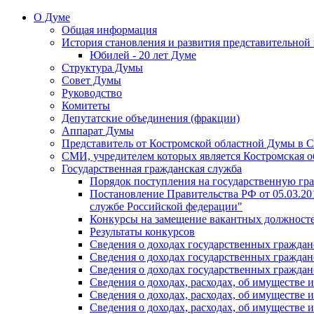
О Думе
Общая информация
История становления и развития представительной
Юбилей - 20 лет Думе
Структура Думы
Совет Думы
Руководство
Комитеты
Депутатские объединения (фракции)
Аппарат Думы
Представитель от Костромской областной Думы в 
СМИ, учредителем которых является Костромская о
Государственная гражданская служба
Порядок поступления на государственную гр
Постановление Правительства РФ от 05.03.2
службе Российской федерации"
Конкурсы на замещение вакантных должносте
Результаты конкурсов
Сведения о доходах государственных гражда
Сведения о доходах государственных гражда
Сведения о доходах государственных гражда
Сведения о доходах, расходах, об имуществе
Сведения о доходах, расходах, об имуществе
Сведения о доходах, расходах, об имуществе