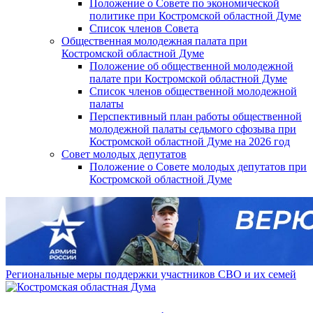
Положение о Совете по экономической
политике при Костромской областной Думе
Список членов Совета
Общественная молодежная палата при
Костромской областной Думе
Положение об общественной молодежной
палате при Костромской областной Думе
Список членов общественной молодежной
палаты
Перспективный план работы общественной
молодежной палаты седьмого сфозыва при
Костромской областной Думе на 2026 год
Совет молодых депутатов
Положение о Совете молодых депутатов при
Костромской областной Думе
Региональные меры поддержки участников СВО и их семей